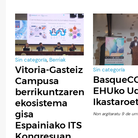
Sin categoría
,
Berriak
Vitoria-Gasteiz
Sin categoría
BasqueC
Campusa
EHUko U
berrikuntzaren
Ikastaroe
ekosistema
gisa
Non argitaratu 9 de ur
Espainiako ITS
Kongresuan