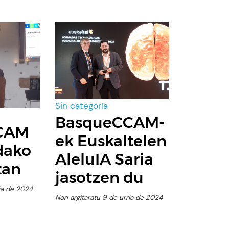
Sin categoría
BasqueCCAM-
CAM
ek Euskaltelen
dako
AleluIA Saria
tan
jasotzen du
ria de 2024
Non argitaratu 9 de urria de 2024