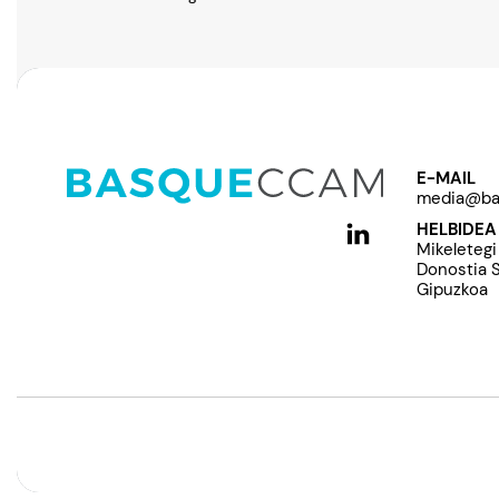
E-MAIL
media@ba
HELBIDEA
Mikeletegi
Donostia 
Gipuzkoa