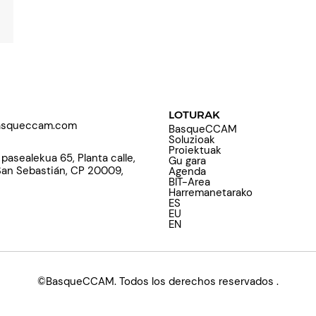
LOTURAK
squeccam.com
BasqueCCAM
Soluzioak
Proiektuak
 pasealekua 65, Planta calle,
Gu gara
San Sebastián, CP 20009,
Agenda
BIT-Area
Harremanetarako
ES
EU
EN
©BasqueCCAM. Todos los derechos reservados
.