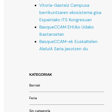
Vitoria-Gasteiz Campusa
berrikuntzaren ekosistema gisa
Espainiako ITS Kongresuan
BasqueCCAM EHUko Udako
Ikastaroetan
BasqueCCAM-ek Euskaltelen
AleluIA Saria jasotzen du
KATEGORIAK
Berriak
Feria
Sin categoría