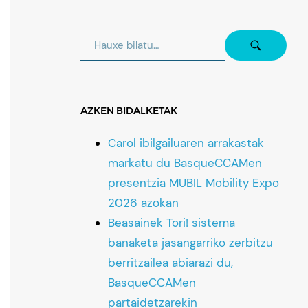
AZKEN BIDALKETAK
Carol ibilgailuaren arrakastak
markatu du BasqueCCAMen
presentzia MUBIL Mobility Expo
2026 azokan
Beasainek Tori! sistema
banaketa jasangarriko zerbitzu
berritzailea abiarazi du,
BasqueCCAMen
partaidetzarekin