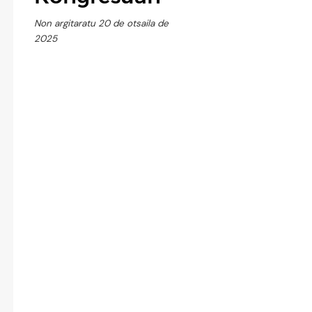
Non argitaratu 20 de otsaila de
2025