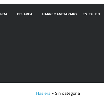
ENDA
BIT-AREA
HARREMANETARAKO
ES
EU
EN
Hasiera
-
Sin categoría