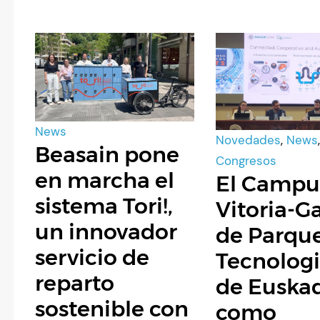
News
Novedades
,
News
Beasain pone
Congresos
en marcha el
El Campu
sistema Tori!,
Vitoria-G
un innovador
de Parqu
servicio de
Tecnolog
reparto
de Euska
sostenible con
como