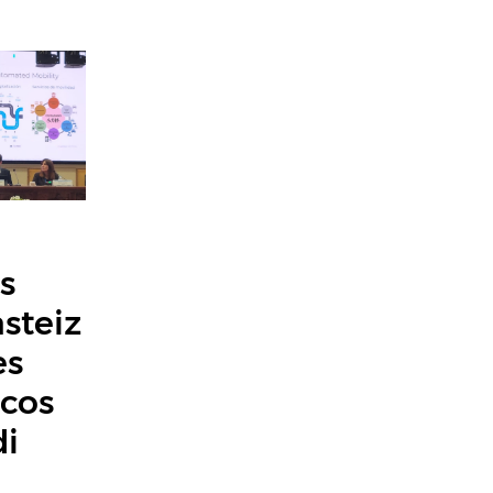
,
s
asteiz
es
icos
di