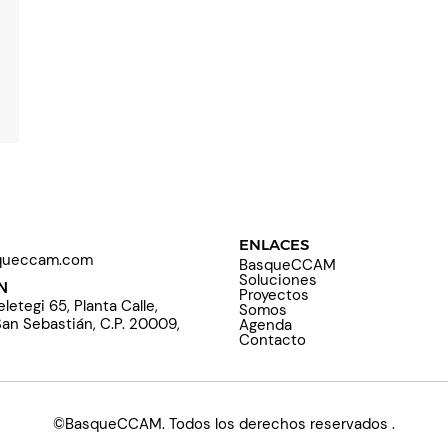
ENLACES
queccam.com
BasqueCCAM
Soluciones
N
Proyectos
letegi 65, Planta Calle,
Somos
an Sebastián, C.P. 20009,
Agenda
Contacto
©BasqueCCAM. Todos los derechos reservados
.