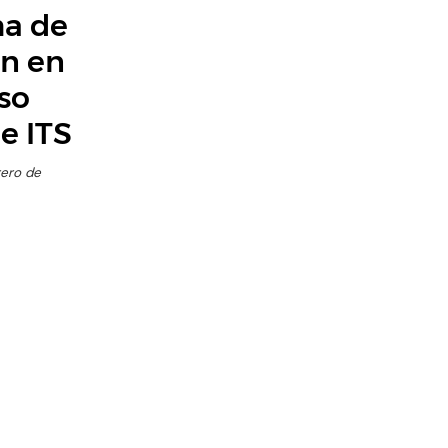
ma de
ón en
so
e ITS
rero de