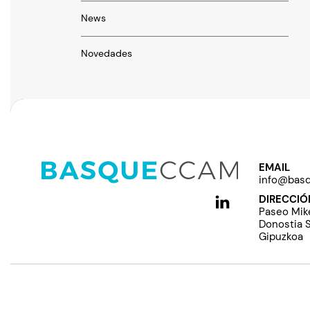
News
Novedades
EMAIL
info@bas
DIRECCIÓ
Paseo Mike
Donostia S
Gipuzkoa